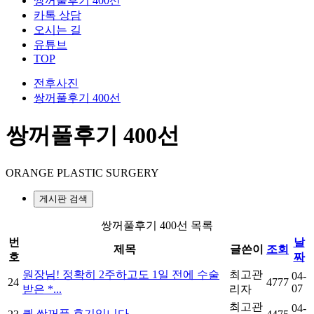
쌍꺼풀후기 400선
카톡 상담
오시는 길
유튜브
TOP
전후사진
쌍꺼풀후기 400선
쌍꺼풀후기 400선
ORANGE PLASTIC SURGERY
게시판 검색
쌍꺼풀후기 400선 목록
번
날
제목
글쓴이
조회
호
짜
원장님! 정확히 2주하고도 1일 전에 수술
최고관
04-
24
4777
07
받은 *...
리자
최고관
04-
퀵 쌍꺼풀 후기입니다.