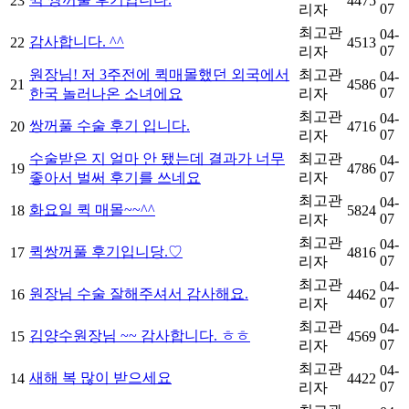
23
4475
07
리자
최고관
04-
감사합니다. ^^
22
4513
07
리자
원장님! 저 3주전에 퀵매몰했던 외국에서
최고관
04-
21
4586
07
한국 놀러나온 소녀에요
리자
최고관
04-
쌍꺼풀 수술 후기 입니다.
20
4716
07
리자
수술받은 지 얼마 안 됐는데 결과가 너무
최고관
04-
19
4786
07
좋아서 벌써 후기를 쓰네요
리자
최고관
04-
화요일 퀵 매몰~~^^
18
5824
07
리자
최고관
04-
퀵쌍꺼풀 후기입니당.♡
17
4816
07
리자
최고관
04-
원장님 수술 잘해주셔서 감사해요.
16
4462
07
리자
최고관
04-
김양수원장님 ~~ 감사합니다. ㅎㅎ
15
4569
07
리자
최고관
04-
새해 복 많이 받으세요
14
4422
07
리자