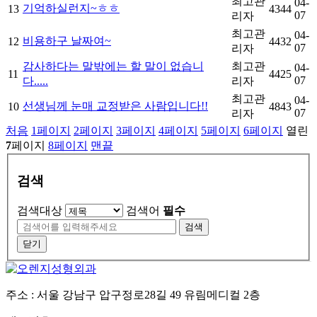
최고관
04-
기억하실런지~ㅎㅎ
13
4344
07
리자
최고관
04-
비용하구 날짜여~
12
4432
07
리자
감사하다는 말밖에는 할 말이 없습니
최고관
04-
11
4425
07
다.....
리자
최고관
04-
선생님께 눈매 교정받은 사람입니다!!
10
4843
07
리자
처음
1
페이지
2
페이지
3
페이지
4
페이지
5
페이지
6
페이지
열린
7
페이지
8
페이지
맨끝
검색
검색대상
검색어
필수
검색
닫기
주소 : 서울 강남구 압구정로28길 49 유림메디컬 2층