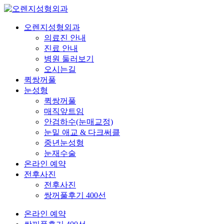
오렌지성형외과
의료진 안내
진료 안내
병원 둘러보기
오시는길
퀵쌍꺼풀
눈성형
퀵쌍꺼풀
매직앞트임
안검하수(눈매교정)
눈밑 애교 & 다크써클
중년눈성형
눈재수술
온라인 예약
전후사진
전후사진
쌍꺼풀후기 400선
온라인 예약