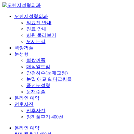
오렌지성형외과
의료진 안내
진료 안내
병원 둘러보기
오시는길
퀵쌍꺼풀
눈성형
퀵쌍꺼풀
매직앞트임
안검하수(눈매교정)
눈밑 애교 & 다크써클
중년눈성형
눈재수술
온라인 예약
전후사진
전후사진
쌍꺼풀후기 400선
온라인 예약