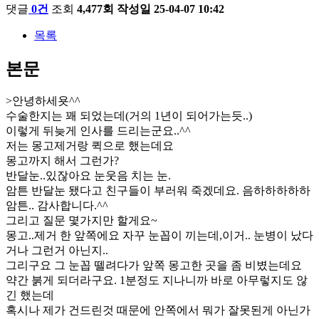
댓글
0건
조회
4,477회
작성일
25-04-07 10:42
목록
본문
>안녕하세욧^^
수술한지는 꽤 되었는데(거의 1년이 되어가는듯..)
이렇게 뒤늦게 인사를 드리는군요..^^
저는 몽고제거랑 퀵으로 했는데요
몽고까지 해서 그런가?
반달눈..있잖아요 눈웃음 치는 눈.
암튼 반달눈 됐다고 친구들이 부러워 죽겠데요. 음하하하하하
암튼.. 감사합니다.^^
그리고 질문 몇가지만 할게요~
몽고..제거 한 앞쪽에요 자꾸 눈꼽이 끼는데,이거.. 눈병이 났다
거나 그런거 아닌지..
그리구요 그 눈꼽 뗄려다가 앞쪽 몽고한 곳을 좀 비볐는데요
약간 붉게 되더라구요. 1분정도 지나니까 바로 아무렇지도 않
긴 했는데
혹시나 제가 건드린것 때문에 안쪽에서 뭐가 잘못된게 아닌가