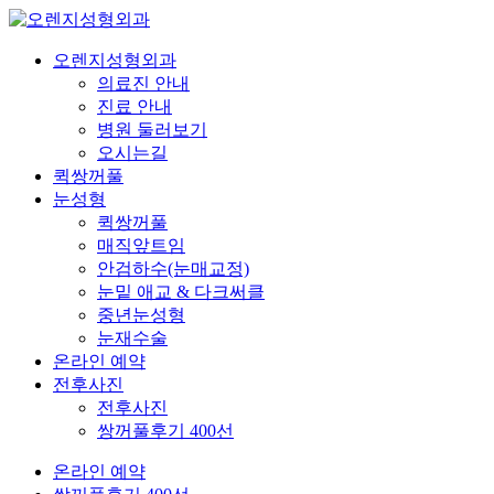
오렌지성형외과
의료진 안내
진료 안내
병원 둘러보기
오시는길
퀵쌍꺼풀
눈성형
퀵쌍꺼풀
매직앞트임
안검하수(눈매교정)
눈밑 애교 & 다크써클
중년눈성형
눈재수술
온라인 예약
전후사진
전후사진
쌍꺼풀후기 400선
온라인 예약