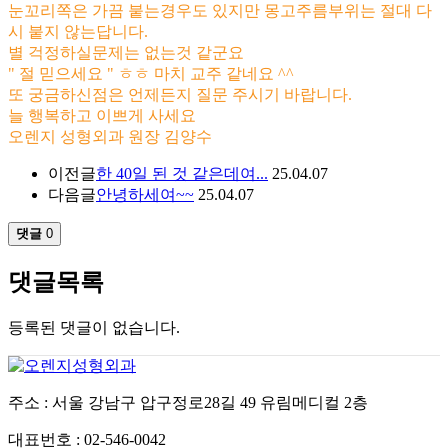
눈꼬리쪽은 가끔 붙는경우도 있지만 몽고주름부위는 절대 다
시 붙지 않는답니다.
별 걱정하실문제는 없는것 같군요
" 절 믿으세요 " ㅎㅎ 마치 교주 같네요 ^^
또 궁금하신점은 언제든지 질문 주시기 바랍니다.
늘 행복하고 이쁘게 사세요
오렌지 성형외과 원장 김양수
이전글
한 40일 된 것 같은데여...
25.04.07
다음글
안녕하세여~~
25.04.07
댓글
0
댓글목록
등록된 댓글이 없습니다.
주소 : 서울 강남구 압구정로28길 49 유림메디컬 2층
대표번호 : 02-546-0042