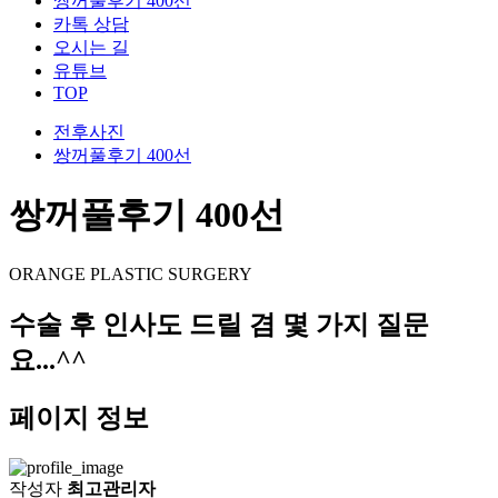
쌍꺼풀후기 400선
카톡 상담
오시는 길
유튜브
TOP
전후사진
쌍꺼풀후기 400선
쌍꺼풀후기 400선
ORANGE PLASTIC SURGERY
수술 후 인사도 드릴 겸 몇 가지 질문
요...^^
페이지 정보
작성자
최고관리자