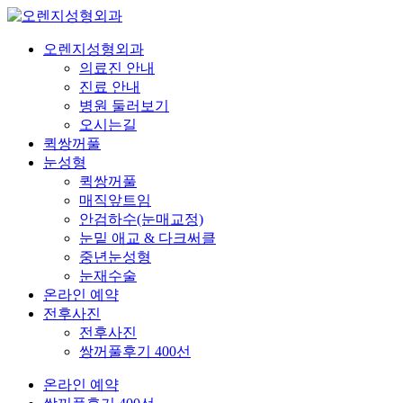
오렌지성형외과
의료진 안내
진료 안내
병원 둘러보기
오시는길
퀵쌍꺼풀
눈성형
퀵쌍꺼풀
매직앞트임
안검하수(눈매교정)
눈밑 애교 & 다크써클
중년눈성형
눈재수술
온라인 예약
전후사진
전후사진
쌍꺼풀후기 400선
온라인 예약