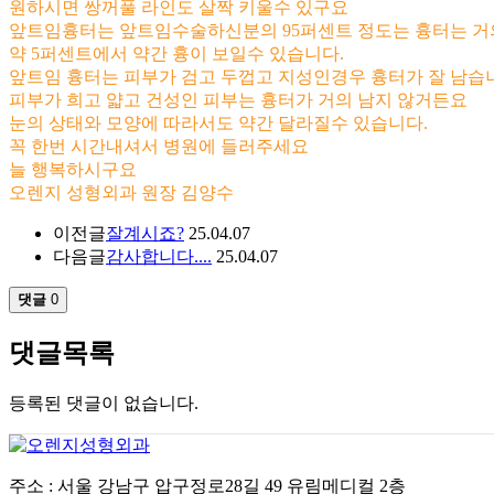
원하시면 쌍꺼풀 라인도 살짝 키울수 있구요
앞트임흉터는 앞트임수술하신분의 95퍼센트 정도는 흉터는 거의
약 5퍼센트에서 약간 흉이 보일수 있습니다.
앞트임 흉터는 피부가 검고 두껍고 지성인경우 흉터가 잘 남습
피부가 희고 얇고 건성인 피부는 흉터가 거의 남지 않거든요
눈의 상태와 모양에 따라서도 약간 달라질수 있습니다.
꼭 한번 시간내셔서 병원에 들러주세요
늘 행복하시구요
오렌지 성형외과 원장 김양수
이전글
잘계시죠?
25.04.07
다음글
감사합니다....
25.04.07
댓글
0
댓글목록
등록된 댓글이 없습니다.
주소 : 서울 강남구 압구정로28길 49 유림메디컬 2층