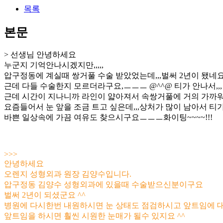
목록
본문
> 선생님 안녕하세요
누군지 기억안나시겠지만,,,,,
압구정동에 계실때 쌍거풀 수술 받았었는데,,,벌써 2년이 됐네요,
근데 다들 수술한지 모르더라구요,ㅡㅡㅡ @^^@ 티가 안나서,,,
근데 시간이 지나니까 라인이 얇아져서 속쌍거풀에 거의 가까워요
요즘들어서 눈 앞을 조금 트고 싶은데,,,상처가 많이 남아서 티가 많
바쁜 일상속에 가끔 여유도 찾으시구요ㅡㅡㅡ화이팅~~~~!!!
>>>
안녕하세요
오렌지 성형외과 원장 김양수입니다.
압구정동 김양수 성형외과에 있을때 수술받으신분이구요
벌써 2년이 되셨군요 ^^
병원에 다시한번 내원하시면 눈 상태도 점검하시고 앞트임에 
앞트임을 하시면 훨씬 시원한 눈매가 될수 있지요 ^^