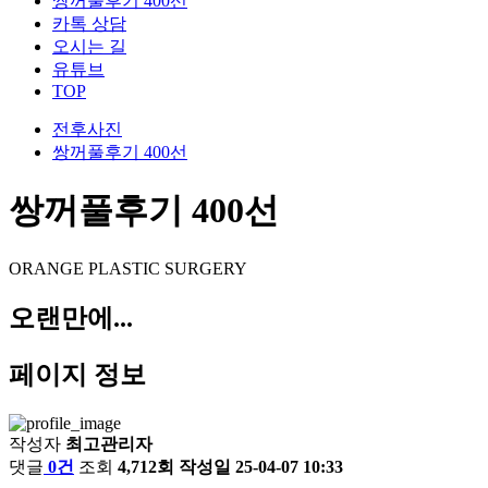
쌍꺼풀후기 400선
카톡 상담
오시는 길
유튜브
TOP
전후사진
쌍꺼풀후기 400선
쌍꺼풀후기 400선
ORANGE PLASTIC SURGERY
오랜만에...
페이지 정보
작성자
최고관리자
댓글
0건
조회
4,712회
작성일
25-04-07 10:33