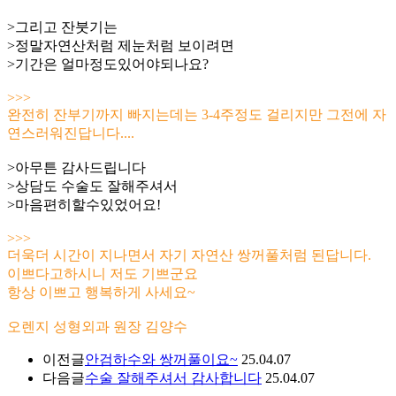
>그리고 잔붓기는
>정말자연산처럼 제눈처럼 보이려면
>기간은 얼마정도있어야되나요?
>>>
완전히 잔부기까지 빠지는데는 3-4주정도 걸리지만 그전에 자
연스러워진답니다....
>아무튼 감사드립니다
>상담도 수술도 잘해주셔서
>마음편히할수있었어요!
>>>
더욱더 시간이 지나면서 자기 자연산 쌍꺼풀처럼 된답니다.
이쁘다고하시니 저도 기쁘군요
항상 이쁘고 행복하게 사세요~
오렌지 성형외과 원장 김양수
이전글
안검하수와 쌍꺼풀이요~
25.04.07
다음글
수술 잘해주셔서 감사합니다
25.04.07