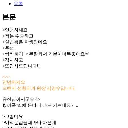
목록
본문
>안녕하세요
>저는 수술하고
>실밥뽑은 학생인데요
>우선..
>쌍커풀이 너무잘되서 기분이너무좋아요^^
>감사하고
>또감사드립니다!!
>>>
안녕하세요
오렌지 성형외과 원장 김양수입니다.
유진님이시군요 ^^
쌍꺼풀 맘에 든다니 나도 기쁘네요~....
>그럼데요
>아직눈감을때마다 아픈데