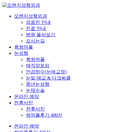
오렌지성형외과
의료진 안내
진료 안내
병원 둘러보기
오시는길
퀵쌍꺼풀
눈성형
퀵쌍꺼풀
매직앞트임
안검하수(눈매교정)
눈밑 애교 & 다크써클
중년눈성형
눈재수술
온라인 예약
전후사진
전후사진
쌍꺼풀후기 400선
온라인 예약