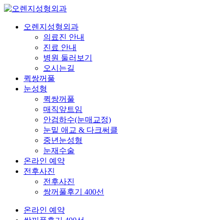
오렌지성형외과
의료진 안내
진료 안내
병원 둘러보기
오시는길
퀵쌍꺼풀
눈성형
퀵쌍꺼풀
매직앞트임
안검하수(눈매교정)
눈밑 애교 & 다크써클
중년눈성형
눈재수술
온라인 예약
전후사진
전후사진
쌍꺼풀후기 400선
온라인 예약