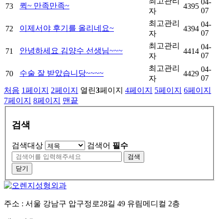
최고관리
04-
퀵~ 만족만족~
73
4395
07
자
최고관리
04-
이제서야 후기를 올리네요~
72
4394
07
자
최고관리
04-
안녕하세요 김양수 선생님~~~
71
4414
07
자
최고관리
04-
수술 잘 받았습니당~~~~
70
4429
07
자
처음
1
페이지
2
페이지
열린
3
페이지
4
페이지
5
페이지
6
페이지
7
페이지
8
페이지
맨끝
검색
검색대상
검색어
필수
검색
닫기
주소 : 서울 강남구 압구정로28길 49 유림메디컬 2층