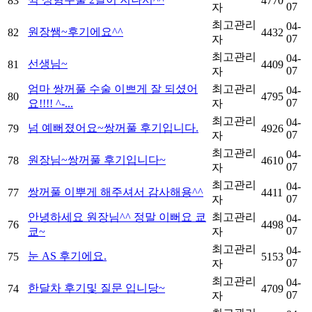
83
4770
07
자
최고관리
04-
원장쌤~후기에요^^
82
4432
07
자
최고관리
04-
선생님~
81
4409
07
자
엄마 쌍꺼풀 수술 이쁘게 잘 되셨어
최고관리
04-
80
4795
07
요!!!! ^-...
자
최고관리
04-
넘 예뻐졌어요~쌍꺼풀 후기입니다.
79
4926
07
자
최고관리
04-
원장님~쌍꺼풀 후기입니다~
78
4610
07
자
최고관리
04-
쌍꺼풀 이뿌게 해주셔서 감사해용^^
77
4411
07
자
안녕하세요 원장님^^ 정말 이뻐요 쿄
최고관리
04-
76
4498
07
쿄~
자
최고관리
04-
눈 AS 후기에요.
75
5153
07
자
최고관리
04-
한달차 후기및 질문 입니당~
74
4709
07
자