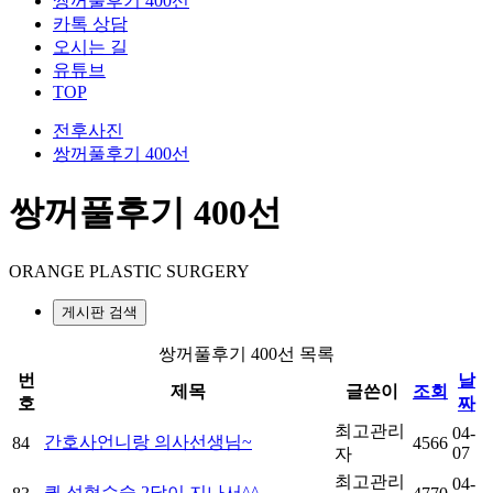
쌍꺼풀후기 400선
카톡 상담
오시는 길
유튜브
TOP
전후사진
쌍꺼풀후기 400선
쌍꺼풀후기 400선
ORANGE PLASTIC SURGERY
게시판 검색
쌍꺼풀후기 400선 목록
번
날
제목
글쓴이
조회
호
짜
최고관리
04-
간호사언니랑 의사선생님~
84
4566
07
자
최고관리
04-
퀵 성형수술 2달이 지나서^^